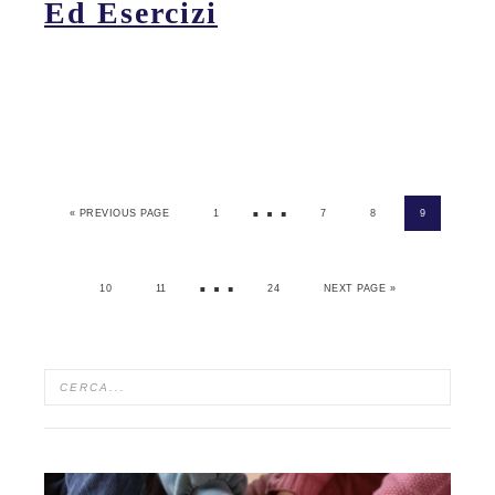
Ed Esercizi
…
« PREVIOUS PAGE
1
7
8
9
…
10
11
24
NEXT PAGE »