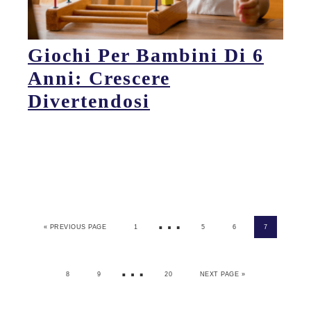
Giochi Per Bambini Di 6
Anni: Crescere
Divertendosi
…
« PREVIOUS PAGE
1
5
6
7
…
8
9
20
NEXT PAGE »