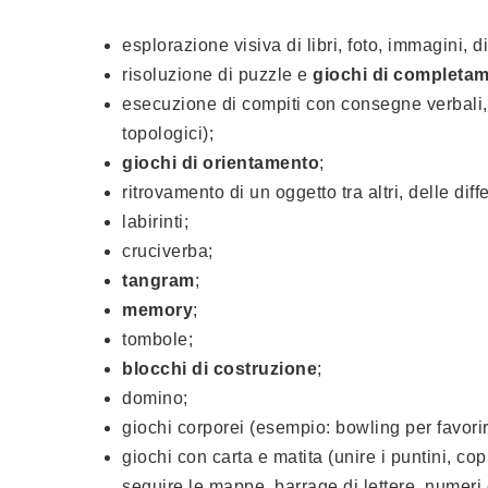
esplorazione visiva di libri, foto, immagini, d
risoluzione di puzzle e
giochi di completam
esecuzione di compiti con consegne verbali, ri
topologici);
giochi di orientamento
;
ritrovamento di un oggetto tra altri, delle diff
labirinti;
cruciverba;
tangram
;
memory
;
tombole;
blocchi di costruzione
;
domino;
giochi corporei (esempio: bowling per favor
giochi con carta e matita (unire i puntini, co
seguire le mappe, barrage di lettere, numeri