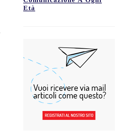
Età
a