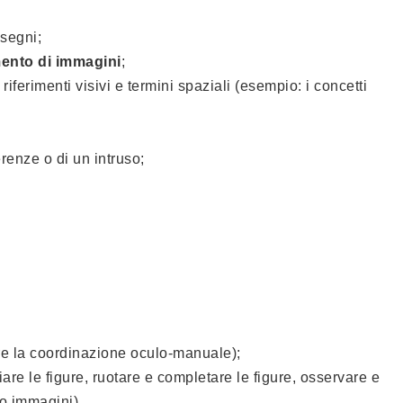
isegni;
ento di immagini
;
ferimenti visivi e termini spaziali (esempio: i concetti
erenze o di un intruso;
ire la coordinazione oculo-manuale);
piare le figure, ruotare e completare le figure, osservare e
 o immagini).