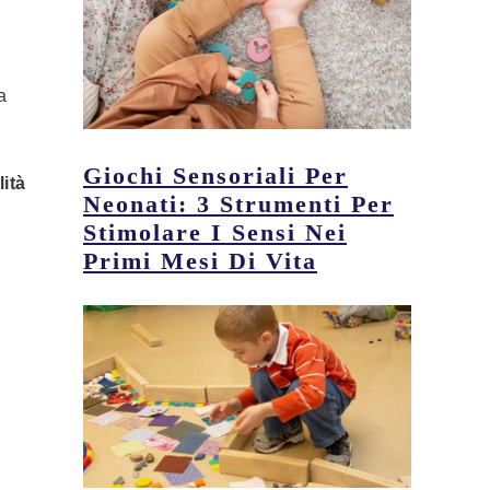
a
Giochi Sensoriali Per
lità
Neonati: 3 Strumenti Per
Stimolare I Sensi Nei
Primi Mesi Di Vita