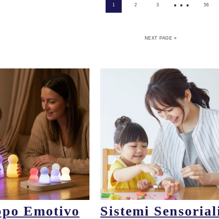
1
2
3
56
NEXT PAGE »
ppo Emotivo
Sistemi Sensorial