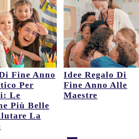
 Di Fine Anno
Idee Regalo Di
tico Per
Fine Anno Alle
i: Le
Maestre
he Più Belle
alutare La
e
…