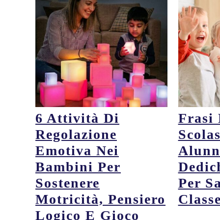
6 Attività Di
Frasi
Regolazione
Scolas
Emotiva Nei
Alunn
Bambini Per
Dedic
Sostenere
Per S
Motricità, Pensiero
Class
Logico E Gioco