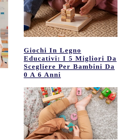
Giochi In Legno
Educativi: I 5 Migliori Da
Scegliere Per Bambini Da
0 A 6 Anni