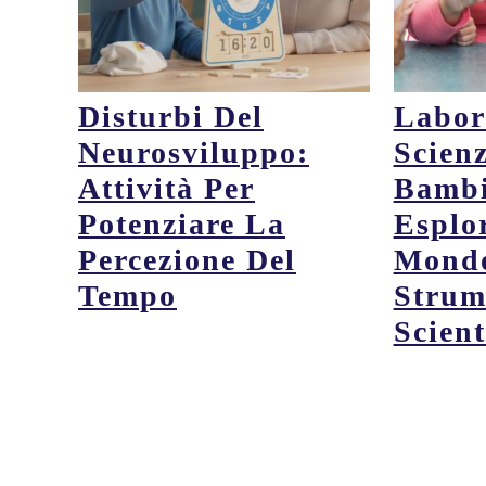
Disturbi Del
Labor
Neurosviluppo:
Scien
Attività Per
Bambi
Potenziare La
Esplor
Percezione Del
Mondo
Tempo
Strum
Scient