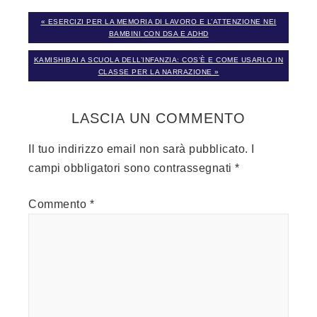
« ESERCIZI PER LA MEMORIA DI LAVORO E L’ATTENZIONE NEI
BAMBINI CON DSA E ADHD
KAMISHIBAI A SCUOLA DELL’INFANZIA: COS’È E COME USARLO IN
CLASSE PER LA NARRAZIONE »
LASCIA UN COMMENTO
Il tuo indirizzo email non sarà pubblicato.
I
campi obbligatori sono contrassegnati
*
Commento
*