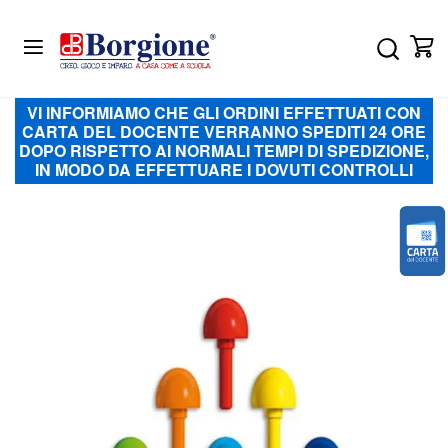
Salta
al
Codi
Ca
contenuto
prodo
VI INFORMIAMO CHE GLI ORDINI EFFETTUATI CON
CARTA DEL DOCENTE VERRANNO SPEDITI 24 ORE
DOPO RISPETTO AI NORMALI TEMPI DI SPEDIZIONE,
IN MODO DA EFFETTUARE I DOVUTI CONTROLLI
Vai
alla
fine
della
galleria
di
immagini