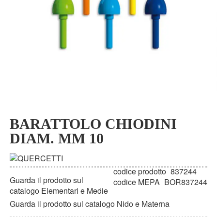
Vai
all'inizio
BARATTOLO CHIODINI
della
DIAM. MM 10
galleria
di
immagini
codice prodotto
837244
Guarda il prodotto sul
codice MEPA
BOR837244
catalogo Elementari e Medie
Guarda il prodotto sul catalogo Nido e Materna