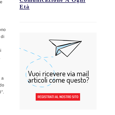
te
Età
sono
 di
i
a
 a
ndo
0°.