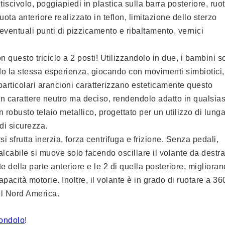
ntiscivolo, poggiapiedi in plastica sulla barra posteriore, ruo
ruota anteriore realizzato in teflon, limitazione dello sterzo
ventuali punti di pizzicamento e ribaltamento, vernici
on questo triciclo a 2 posti! Utilizzandolo in due, i bambini 
ndo la stessa esperienza, giocando con movimenti simbiotici,
 particolari arancioni caratterizzano esteticamente questo
no un carattere neutro ma deciso, rendendolo adatto in qualsias
 robusto telaio metallico, progettato per un utilizzo di lung
di sicurezza.
si sfrutta inerzia, forza centrifuga e frizione. Senza pedali,
lcabile si muove solo facendo oscillare il volante da destra
e della parte anteriore e le 2 di quella posteriore, migliora
apacità motorie. Inoltre, il volante è in grado di ruotare a 36
el Nord America.
 dondolo
!