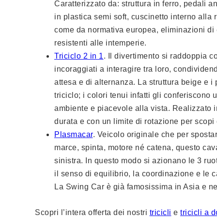
Caratterizzato da: struttura in ferro, pedali a
in plastica semi soft, cuscinetto interno alla 
come da normativa europea, eliminazioni di e
resistenti alle intemperie.
Triciclo 2 in 1
. Il divertimento si raddoppia c
incoraggiati a interagire tra loro, condivide
attesa e di alternanza. La struttura beige e i
triciclo; i colori tenui infatti gli conferisco
ambiente e piacevole alla vista. Realizzato in
durata e con un limite di rotazione per scopi 
Plasmacar
. Veicolo originale che per spostar
marce, spinta, motore né catena, questo cava
sinistra. In questo modo si azionano le 3 ruot
il senso di equilibrio, la coordinazione e le c
La Swing Car è già famosissima in Asia e n
Scopri l’intera offerta dei nostri
tricicli
e
tricicli a