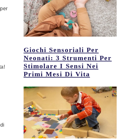
 per
Giochi Sensoriali Per
Neonati: 3 Strumenti Per
Stimolare I Sensi Nei
ta!
Primi Mesi Di Vita
di