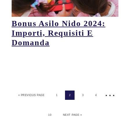
Bonus Asilo Nido 2024:
Importi, Requisiti E
Domanda
…
« PREVIOUS PAGE
1
2
3
4
10
NEXT PAGE »