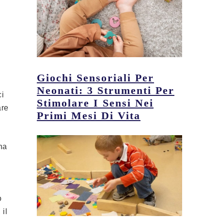
Giochi Sensoriali Per
Neonati: 3 Strumenti Per
ci
Stimolare I Sensi Nei
are
Primi Mesi Di Vita
na
o
 il