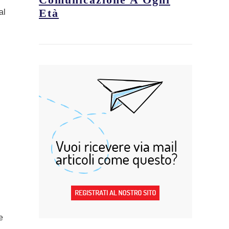
Età
al
e