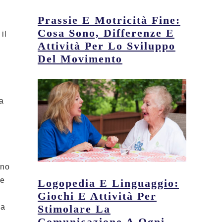
Prassie E Motricità Fine:
Cosa Sono, Differenze E
il
Attività Per Lo Sviluppo
Del Movimento
 a
ano
 e
Logopedia E Linguaggio:
Giochi E Attività Per
Stimolare La
da
Comunicazione A Ogni