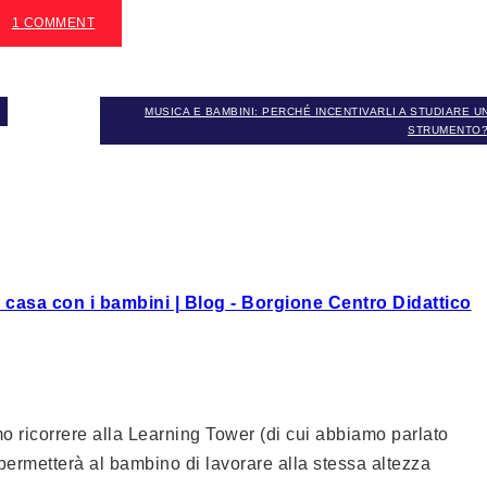
1 COMMENT
MUSICA E BAMBINI: PERCHÉ INCENTIVARLI A STUDIARE U
STRUMENTO?
in casa con i bambini | Blog - Borgione Centro Didattico
mo ricorrere alla Learning Tower (di cui abbiamo parlato
 permetterà al bambino di lavorare alla stessa altezza