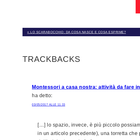
« LO SCARABOCCHIO: DA COSA NASCE E COSA ESPRIME?
TRACKBACKS
Montessori a casa nostra: attività da fare 
ha detto:
03/05/2017 ALLE 11:33
[…] lo spazio, invece, è più piccolo possia
in un articolo precedente), una torretta che