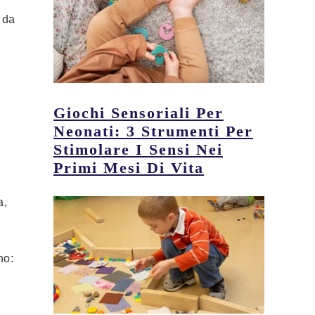
 da
Giochi Sensoriali Per
Neonati: 3 Strumenti Per
Stimolare I Sensi Nei
Primi Mesi Di Vita
a,
no: