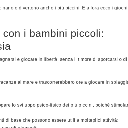
nano e divertono anche i più piccini. E allora ecco i giochi
 con i bambini piccoli:
sia
narsi e giocare in libertà, senza il timore di sporcarsi o di
e vacanze al mare e trascorrerebbero ore a giocare in spiaggi
ppare lo sviluppo psico-fisico dei più piccini, poiché stimola
i di base che possono essere utili a molteplici attività;
o con gli elementi;