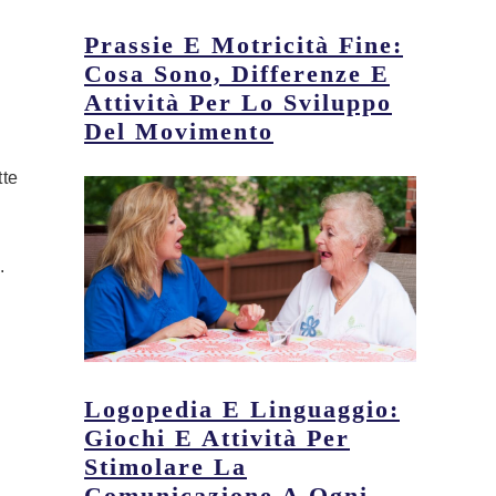
Prassie E Motricità Fine:
Cosa Sono, Differenze E
Attività Per Lo Sviluppo
Del Movimento
tte
.
Logopedia E Linguaggio:
Giochi E Attività Per
Stimolare La
Comunicazione A Ogni