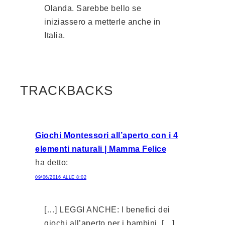
Olanda. Sarebbe bello se
iniziassero a metterle anche in
Italia.
TRACKBACKS
Giochi Montessori all’aperto con i 4
elementi naturali | Mamma Felice
ha detto:
09/06/2016 ALLE 8:02
[…] LEGGI ANCHE: I benefici dei
giochi all’aperto per i bambini. […]