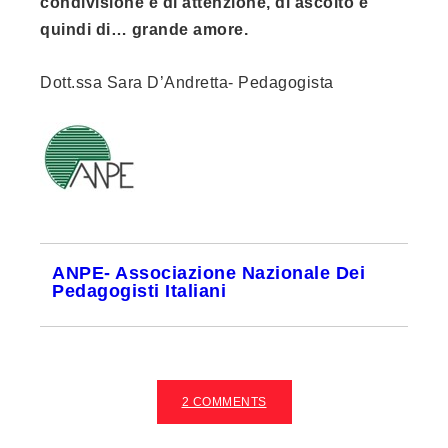
condivisione e di attenzione, di ascolto e
quindi di… grande amore.
Dott.ssa Sara D’Andretta- Pedagogista
ANPE- Associazione Nazionale Dei
Pedagogisti Italiani
2 COMMENTS