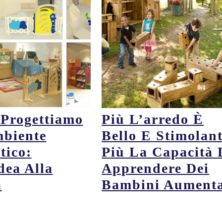
Progettiamo
Più L’arredo È
biente
Bello E Stimolant
tico:
Più La Capacità 
dea Alla
Apprendere Dei
à
Bambini Aument