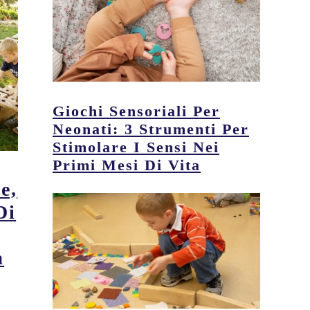
Giochi Sensoriali Per
Neonati: 3 Strumenti Per
Stimolare I Sensi Nei
Primi Mesi Di Vita
e,
Di
a