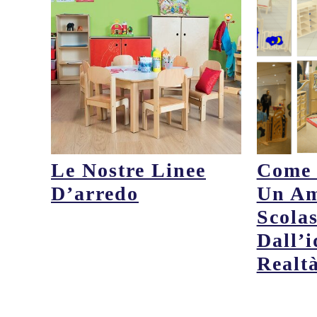
Le Nostre Linee
Come 
D’arredo
Un Am
Scolas
Dall’i
Realt