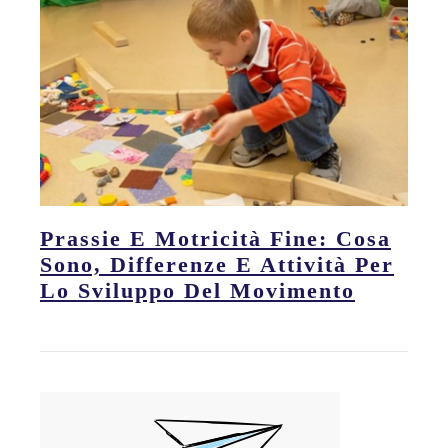
Prassie E Motricità Fine: Cosa
Sono, Differenze E Attività Per
Lo Sviluppo Del Movimento