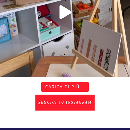
CARICA DI PIÙ...
SEGUICI SU INSTAGRAM