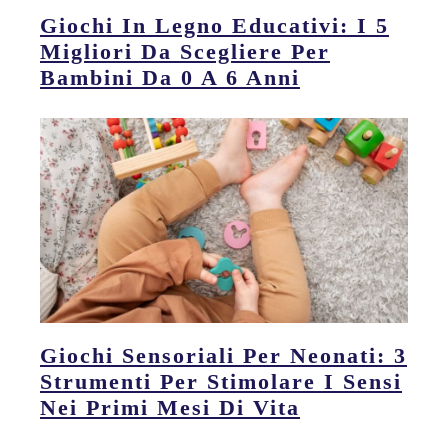
Giochi In Legno Educativi: I 5
Migliori Da Scegliere Per
Bambini Da 0 A 6 Anni
Giochi Sensoriali Per Neonati: 3
Strumenti Per Stimolare I Sensi
Nei Primi Mesi Di Vita