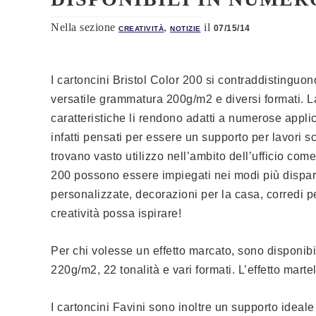
Nella sezione
,
il
07/15/14
CREATIVITÀ
NOTIZIE
I cartoncini Bristol Color 200 si contraddistinguon
versatile grammatura 200g/m2 e diversi formati. L
caratteristiche li rendono adatti a numerose appli
infatti pensati per essere un supporto per lavori sco
trovano vasto utilizzo nell’ambito dell’ufficio come
200 possono essere impiegati nei modi più dispara
personalizzate, decorazioni per la casa, corredi p
creatività possa ispirare!
Per chi volesse un effetto marcato, sono disponibil
220g/m2, 22 tonalità e vari formati. L’effetto martel
I cartoncini Favini sono inoltre un supporto ideale p