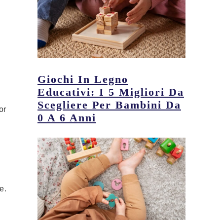
Giochi In Legno
Educativi: I 5 Migliori Da
Scegliere Per Bambini Da
or
0 A 6 Anni
e.