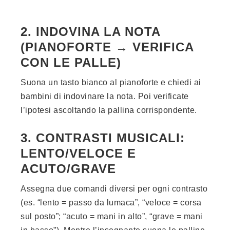
2.
INDOVINA LA NOTA
(PIANOFORTE → VERIFICA
CON LE PALLE)
Suona un tasto bianco al pianoforte e chiedi ai
bambini di indovinare la nota. Poi verificate
l’ipotesi ascoltando la pallina corrispondente.
3. CONTRASTI MUSICALI:
LENTO/VELOCE E
ACUTO/GRAVE
Assegna due comandi diversi per ogni contrasto
(es. “lento = passo da lumaca”, “veloce = corsa
sul posto”; “acuto = mani in alto”, “grave = mani