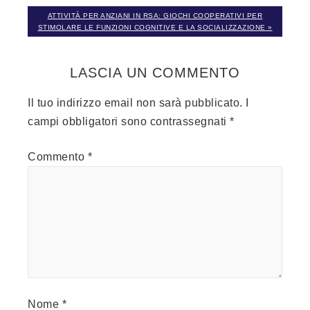
ATTIVITÀ PER ANZIANI IN RSA: GIOCHI COOPERATIVI PER
STIMOLARE LE FUNZIONI COGNITIVE E LA SOCIALIZZAZIONE »
LASCIA UN COMMENTO
Il tuo indirizzo email non sarà pubblicato.
I
campi obbligatori sono contrassegnati
*
Commento
*
Nome
*