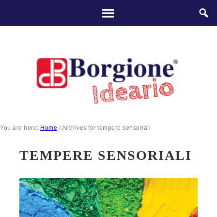
You are here:
Home
/
Archives for tempere sensoriali
TEMPERE SENSORIALI